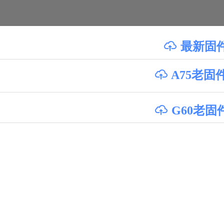
最新固件下
ꁶ
A75老固
ꁶ
G60老固
ꁶ